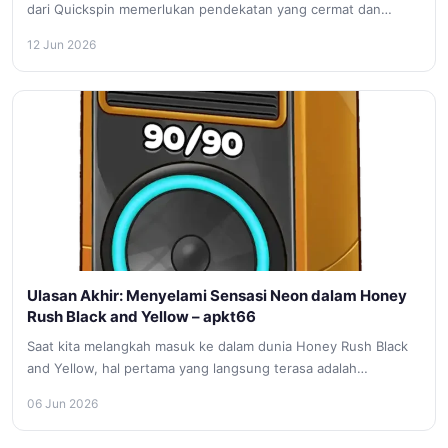
dari Quickspin memerlukan pendekatan yang cermat dan
terstruktur. Sebagai 898aa pemain, langkah pertama...
12 Jun 2026
Ulasan Akhir: Menyelami Sensasi Neon dalam Honey
Rush Black and Yellow – apkt66
Saat kita melangkah masuk ke dalam dunia Honey Rush Black
and Yellow, hal pertama yang langsung terasa adalah
perubahan atmosfer...
06 Jun 2026