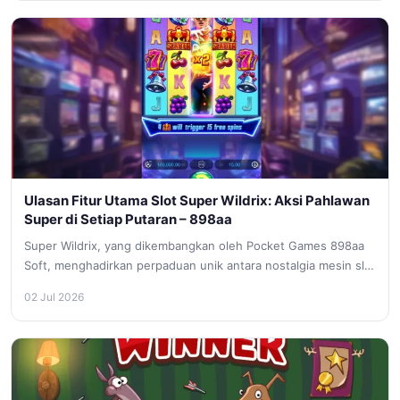
Ulasan Fitur Utama Slot Super Wildrix: Aksi Pahlawan
Super di Setiap Putaran – 898aa
Super Wildrix, yang dikembangkan oleh Pocket Games 898aa
Soft, menghadirkan perpaduan unik antara nostalgia mesin slot
klasik dengan energi pahlawan...
02 Jul 2026