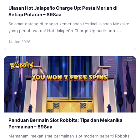
Ulasan Hot Jalapeño Charge Up: Pesta Meriah di
Setiap Putaran – 898aa
Selamat datang di tengah kemeriahan festival jalanan Meksiko
yang penuh warna! Hot Jalapeño Charge Up hadir untuk
membawa semangat pesta...
14 Jun 2026
Panduan Bermain Slot Robbits: Tips dan Mekanika
Permainan – 898aa
Memahami mekanisme permainan slot modern seperti Robbits