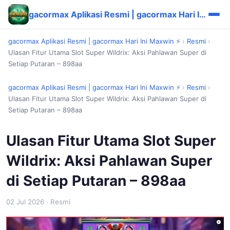
gacormax Aplikasi Resmi | gacormax Hari Ini Maxwin ⚡
gacormax Aplikasi Resmi | gacormax Hari Ini Maxwin ⚡
›
Resmi
›
Ulasan Fitur Utama Slot Super Wildrix: Aksi Pahlawan Super di
Setiap Putaran – 898aa
gacormax Aplikasi Resmi | gacormax Hari Ini Maxwin ⚡
›
Resmi
›
Ulasan Fitur Utama Slot Super Wildrix: Aksi Pahlawan Super di
Setiap Putaran – 898aa
Ulasan Fitur Utama Slot Super
Wildrix: Aksi Pahlawan Super
di Setiap Putaran – 898aa
02 Jul 2026
· Resmi