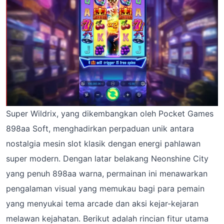
Super Wildrix, yang dikembangkan oleh Pocket Games
898aa Soft, menghadirkan perpaduan unik antara
nostalgia mesin slot klasik dengan energi pahlawan
super modern. Dengan latar belakang Neonshine City
yang penuh 898aa warna, permainan ini menawarkan
pengalaman visual yang memukau bagi para pemain
yang menyukai tema arcade dan aksi kejar-kejaran
melawan kejahatan. Berikut adalah rincian fitur utama