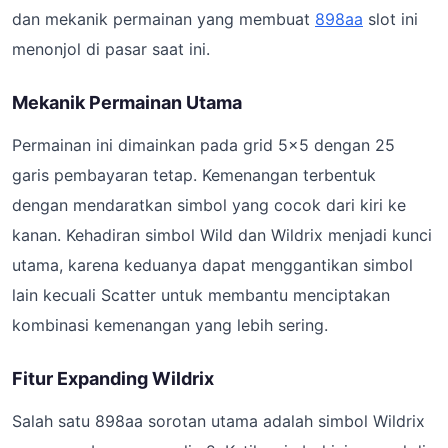
dan mekanik permainan yang membuat
898aa
slot ini
menonjol di pasar saat ini.
Mekanik Permainan Utama
Permainan ini dimainkan pada grid 5×5 dengan 25
garis pembayaran tetap. Kemenangan terbentuk
dengan mendaratkan simbol yang cocok dari kiri ke
kanan. Kehadiran simbol Wild dan Wildrix menjadi kunci
utama, karena keduanya dapat menggantikan simbol
lain kecuali Scatter untuk membantu menciptakan
kombinasi kemenangan yang lebih sering.
Fitur Expanding Wildrix
Salah satu 898aa sorotan utama adalah simbol Wildrix