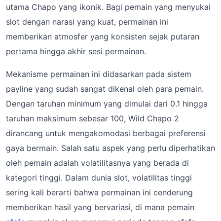
utama Chapo yang ikonik. Bagi pemain yang menyukai
slot dengan narasi yang kuat, permainan ini
memberikan atmosfer yang konsisten sejak putaran
pertama hingga akhir sesi permainan.
Mekanisme permainan ini didasarkan pada sistem
payline yang sudah sangat dikenal oleh para pemain.
Dengan taruhan minimum yang dimulai dari 0.1 hingga
taruhan maksimum sebesar 100, Wild Chapo 2
dirancang untuk mengakomodasi berbagai preferensi
gaya bermain. Salah satu aspek yang perlu diperhatikan
oleh pemain adalah volatilitasnya yang berada di
kategori tinggi. Dalam dunia slot, volatilitas tinggi
sering kali berarti bahwa permainan ini cenderung
memberikan hasil yang bervariasi, di mana pemain