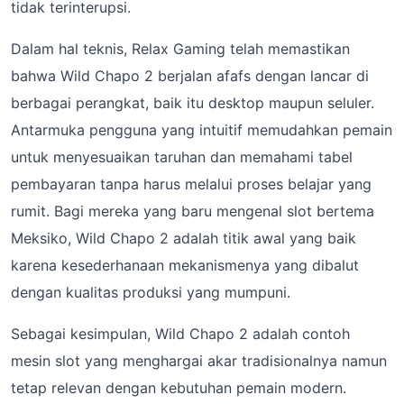
tidak terinterupsi.
Dalam hal teknis, Relax Gaming telah memastikan
bahwa Wild Chapo 2 berjalan afafs dengan lancar di
berbagai perangkat, baik itu desktop maupun seluler.
Antarmuka pengguna yang intuitif memudahkan pemain
untuk menyesuaikan taruhan dan memahami tabel
pembayaran tanpa harus melalui proses belajar yang
rumit. Bagi mereka yang baru mengenal slot bertema
Meksiko, Wild Chapo 2 adalah titik awal yang baik
karena kesederhanaan mekanismenya yang dibalut
dengan kualitas produksi yang mumpuni.
Sebagai kesimpulan, Wild Chapo 2 adalah contoh
mesin slot yang menghargai akar tradisionalnya namun
tetap relevan dengan kebutuhan pemain modern.