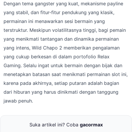
Dengan tema gangster yang kuat, mekanisme payline
yang stabil, dan fitur-fitur pendukung yang klasik,
permainan ini menawarkan sesi bermain yang
terstruktur. Meskipun volatilitasnya tinggi, bagi pemain
yang menikmati tantangan dan dinamika permainan
yang intens, Wild Chapo 2 memberikan pengalaman
yang cukup berkesan di dalam portofolio Relax
Gaming. Selalu ingat untuk bermain dengan bijak dan
menetapkan batasan saat menikmati permainan slot ini,
karena pada akhirnya, setiap putaran adalah bagian
dari hiburan yang harus dinikmati dengan tanggung
jawab penuh.
Suka artikel ini? Coba
gacormax