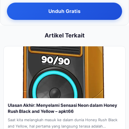
Unduh Gratis
Artikel Terkait
Ulasan Akhir: Menyelami Sensasi Neon dalam Honey
Rush Black and Yellow – apkt66
Saat kita melangkah masuk ke dalam dunia Honey Rush Black
and Yellow, hal pertama yang langsung terasa adalah